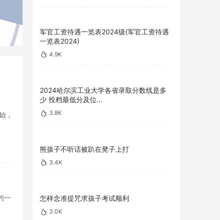
军官工资待遇一览表2024级(军官工资待遇
一览表2024)
4.9K
2024哈尔滨工业大学各省录取分数线是多
少 投档最低分及位…
3.8K
始，
熊孩子不听话被趴在凳子上打
3.4K
的一
怎样念准提咒求孩子考试顺利
3.0K