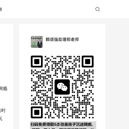
馈
网瘾
着时
玩