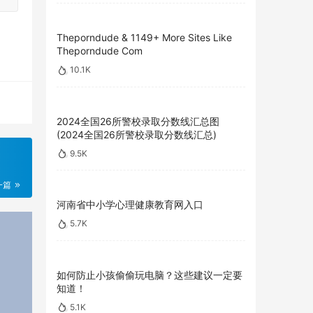
Theporndude & 1149+ More Sites Like
Theporndude Com
10.1K
2024全国26所警校录取分数线汇总图
(2024全国26所警校录取分数线汇总)
9.5K
一篇
河南省中小学心理健康教育网入口
5.7K
如何防止小孩偷偷玩电脑？这些建议一定要
知道！
5.1K