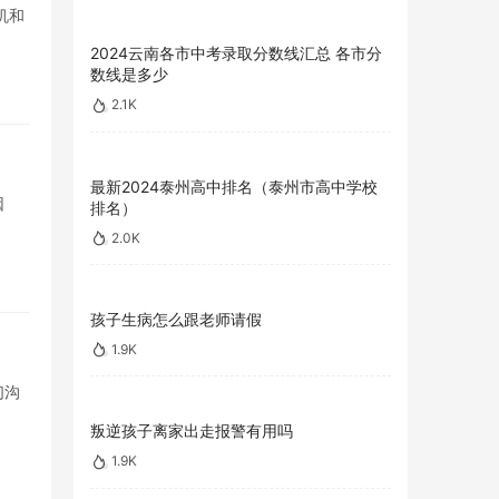
机和
2024云南各市中考录取分数线汇总 各市分
数线是多少
2.1K
最新2024泰州高中排名（泰州市高中学校
因
排名）
2.0K
孩子生病怎么跟老师请假
1.9K
们沟
叛逆孩子离家出走报警有用吗
1.9K