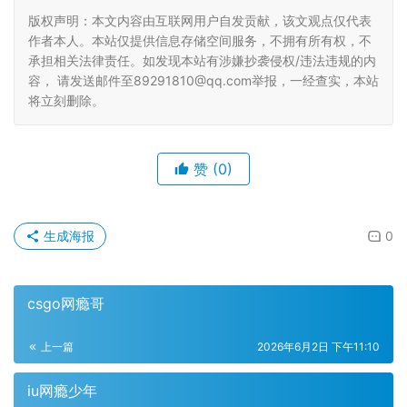
版权声明：本文内容由互联网用户自发贡献，该文观点仅代表
作者本人。本站仅提供信息存储空间服务，不拥有所有权，不
承担相关法律责任。如发现本站有涉嫌抄袭侵权/违法违规的内
容， 请发送邮件至89291810@qq.com举报，一经查实，本站
将立刻删除。
赞
(0)
生成海报
0
csgo网瘾哥
上一篇
2026年6月2日 下午11:10
iu网瘾少年