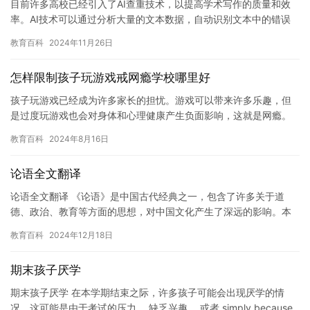
目前许多高校已经引入了AI查重技术，以提高学术写作的质量和效
率。AI技术可以通过分析大量的文本数据，自动识别文本中的错误
和重复内容，并生成一份准确的文本检查报告。 这种技术可以有
教育百科
2024年11月26日
效…
怎样限制孩子玩游戏戒网瘾学校哪里好
孩子玩游戏已经成为许多家长的担忧。游戏可以带来许多乐趣，但
是过度玩游戏也会对身体和心理健康产生负面影响，这就是网瘾。
网瘾是一种严重的心理障碍，可能会影响孩子的社交能力，学习成
教育百科
2024年8月16日
绩，身…
论语全文翻译
论语全文翻译 《论语》是中国古代经典之一，包含了许多关于道
德、政治、教育等方面的思想，对中国文化产生了深远的影响。本
文将翻译《论语》中的一篇，以展示其原文的思想和意义。 原文：
教育百科
2024年12月18日
子…
期末孩子厌学
期末孩子厌学 在本学期结束之际，许多孩子可能会出现厌学的情
况。这可能是由于考试的压力， 缺乏兴趣， 或者 simply because