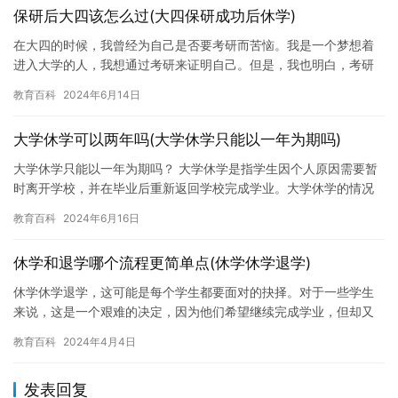
保研后大四该怎么过(大四保研成功后休学)
在大四的时候，我曾经为自己是否要考研而苦恼。我是一个梦想着
进入大学的人，我想通过考研来证明自己。但是，我也明白，考研
是一项十分具有挑战性的任务，需要付出很多的努力。因此，我决
教育百科
2024年6月14日
定放弃…
大学休学可以两年吗(大学休学只能以一年为期吗)
大学休学只能以一年为期吗？ 大学休学是指学生因个人原因需要暂
时离开学校，并在毕业后重新返回学校完成学业。大学休学的情况
很常见，但休学期限较长的问题一直备受关注。一些学生在考虑休
教育百科
2024年6月16日
学期…
休学和退学哪个流程更简单点(休学休学退学)
休学休学退学，这可能是每个学生都要面对的抉择。对于一些学生
来说，这是一个艰难的决定，因为他们希望继续完成学业，但却又
遇到了一些困难。本文将探讨休学休学退学的原因、影响以及应对
教育百科
2024年4月4日
策略。…
发表回复