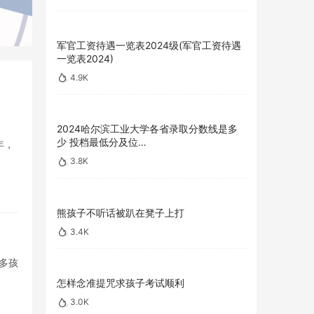
军官工资待遇一览表2024级(军官工资待遇
一览表2024)
4.9K
2024哈尔滨工业大学各省录取分数线是多
少 投档最低分及位…
年，
3.8K
熊孩子不听话被趴在凳子上打
3.4K
多孩
怎样念准提咒求孩子考试顺利
3.0K