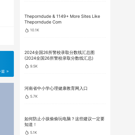
Theporndude & 1149+ More Sites Like
Theporndude Com
10.1K
2024全国26所警校录取分数线汇总图
(2024全国26所警校录取分数线汇总)
9.5K
一篇
河南省中小学心理健康教育网入口
5.7K
如何防止小孩偷偷玩电脑？这些建议一定要
知道！
5.1K