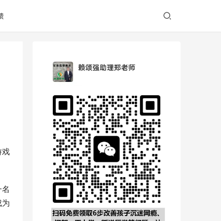
馈
游戏
一名
成为