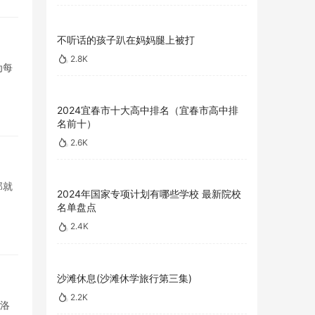
不听话的孩子趴在妈妈腿上被打
2.8K
为每
2024宜春市十大高中排名（宜春市高中排
名前十）
2.6K
那就
2024年国家专项计划有哪些学校 最新院校
名单盘点
2.4K
沙滩休息(沙滩休学旅行第三集)
2.2K
，洛