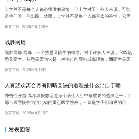
上学并不是每个人都必须做的事情，但上学对于一些人来说，可能
是他们唯一的出路。然而，上学并不是每个人都喜欢的事情，它需
要耗费大量的时间和精力，并且可能会带来一些负面影响。但是，
教育百科
2025年5月28日
对于那…
战胜网瘾
战胜网瘾 网瘾，一个熟悉又陌生的概念。对于许多人来说，它既熟
悉又陌生。熟悉是因为它是一种流行的网络成瘾现象，而陌生是因
为它并不是一种真正的疾病。然而，对于许多人来说，网瘾已经变
教育百科
2025年9月6日
成了…
人有悲欢离合月有阴晴圆缺的道理是什么出自于哪
冲击性开篇 高考填报志愿是每个学生人生中最重要的选择之一，而
邢台医学院作为河北省的重点医学院校，一直是学子们追逐的目
标。然而，面对每年波动的分数线和复杂的竞争形势，如何准确把
教育百科
2025年4月15日
握录取…
发表回复