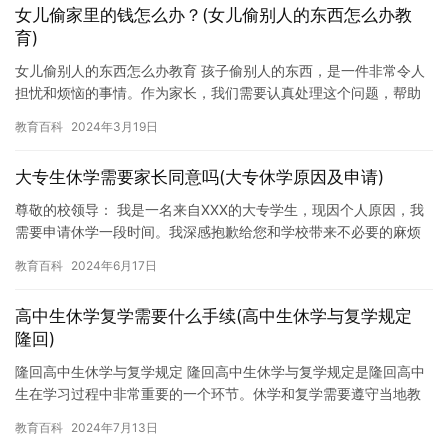
女儿偷家里的钱怎么办？(女儿偷别人的东西怎么办教
育)
女儿偷别人的东西怎么办教育 孩子偷别人的东西，是一件非常令人
担忧和烦恼的事情。作为家长，我们需要认真处理这个问题，帮助
孩子认识到自己的错误，并学会如何改正这个不良行为。以下是一
教育百科
2024年3月19日
些教…
大专生休学需要家长同意吗(大专休学原因及申请)
尊敬的校领导： 我是一名来自XXX的大专学生，现因个人原因，我
需要申请休学一段时间。我深感抱歉给您和学校带来不必要的麻烦
和困扰。 我选择休学的原因是我希望能够更好地处理一些个人问
教育百科
2024年6月17日
题…
高中生休学复学需要什么手续(高中生休学与复学规定
隆回)
隆回高中生休学与复学规定 隆回高中生休学与复学规定是隆回高中
生在学习过程中非常重要的一个环节。休学和复学需要遵守当地教
育部门的规定，下面是隆回高中生休学与复学的具体规定。 休学规
教育百科
2024年7月13日
定…