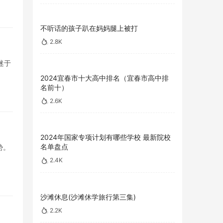
不听话的孩子趴在妈妈腿上被打
2.8K
迷于
2024宜春市十大高中排名（宜春市高中排
名前十）
2.6K
2024年国家专项计划有哪些学校 最新院校
名单盘点
势。
2.4K
沙滩休息(沙滩休学旅行第三集)
2.2K