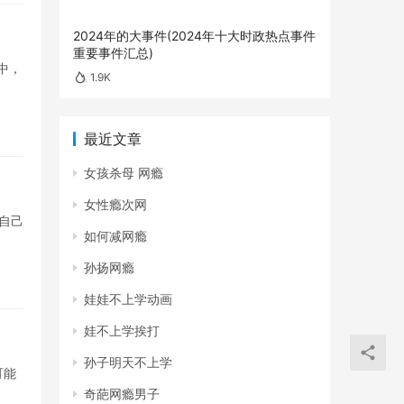
2024年的大事件(2024年十大时政热点事件
重要事件汇总)
中，
1.9K
最近文章
女孩杀母 网瘾
女性瘾次网
自己
如何减网瘾
孙扬网瘾
娃娃不上学动画
娃不上学挨打
孙子明天不上学
可能
奇葩网瘾男子