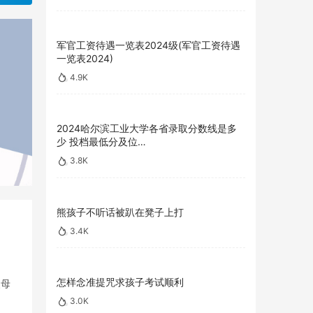
军官工资待遇一览表2024级(军官工资待遇
一览表2024)
4.9K
2024哈尔滨工业大学各省录取分数线是多
少 投档最低分及位…
3.8K
熊孩子不听话被趴在凳子上打
3.4K
怎样念准提咒求孩子考试顺利
父母
3.0K