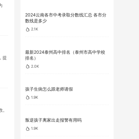
为
2024云南各市中考录取分数线汇总 各市分
数线是多少
2.1K
最新2024泰州高中排名（泰州市高中学校
，提
排名）
2.0K
孩子生病怎么跟老师请假
1.9K
数。
叛逆孩子离家出走报警有用吗
1.9K