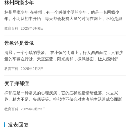
林州网瘾少年
林州网瘾少年 在林州，有一个叫做小明的少年，他是一名网瘾少
年。小明从初中开始，每天都会花费大量的时间在网上，不论是游
戏还是社交媒体上。他的家人和朋友曾多次试图帮助他戒掉网瘾，
教育百科
2025年6月6日
但都以…
景象还是景像
清晨，一个小镇的景象。 在小镇的街道上，行人匆匆而过，只有少
量的车辆在行驶。天空湛蓝，阳光柔和，微风拂面，让人感到舒
适。街道上的建筑物也充满了生气，有些房屋已经开始修建，而有
教育百科
2025年2月2日
些则仍…
变了抑郁症
抑郁症是一种常见的心理疾病，它的症状包括情绪低落、失去兴
趣、精力不足、失眠等等。抑郁症不仅会对患者的生活造成负面影
响，还会对他们的心理健康产生严重的负面影响。 抑郁症是一种严
教育百科
2025年9月23日
重的疾…
发表回复