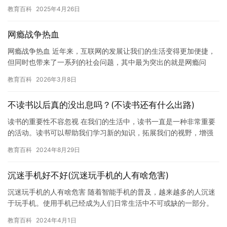
和手机，甚至失去了日常生活中的其他活动。这种被称为“网瘾”的…
教育百科
2025年4月26日
网瘾战争热血
网瘾战争热血 近年来，互联网的发展让我们的生活变得更加便捷，
但同时也带来了一系列的社会问题，其中最为突出的就是网瘾问
题。网瘾已经成为一个全球性的问题，涉及到了家庭、学校、社会
教育百科
2026年3月8日
和国家…
不读书以后真的没出息吗？(不读书还有什么出路)
读书的重要性不容忽视 在我们的生活中，读书一直是一种非常重要
的活动。读书可以帮助我们学习新的知识，拓展我们的视野，增强
我们的思维能力，提高我们的文化素养，以及培养我们的人格魅
教育百科
2024年8月29日
力。 …
沉迷手机好不好(沉迷玩手机的人有啥危害)
沉迷玩手机的人有啥危害 随着智能手机的普及，越来越多的人沉迷
于玩手机。使用手机已经成为人们日常生活中不可或缺的一部分。
然而，这种沉迷于手机的行为会带来很多危害。在本文中，我们将
教育百科
2024年4月1日
探讨…