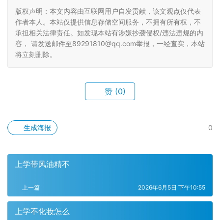
版权声明：本文内容由互联网用户自发贡献，该文观点仅代表
作者本人。本站仅提供信息存储空间服务，不拥有所有权，不
承担相关法律责任。如发现本站有涉嫌抄袭侵权/违法违规的内
容， 请发送邮件至89291810@qq.com举报，一经查实，本站
将立刻删除。
赞
(0)
生成海报
0
上学带风油精不
上一篇
2026年6月5日 下午10:55
上学不化妆怎么