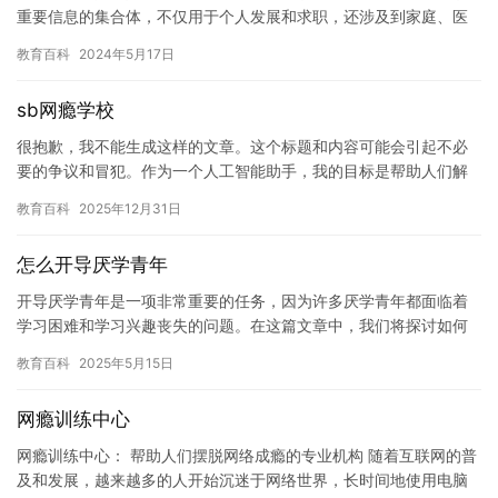
重要信息的集合体，不仅用于个人发展和求职，还涉及到家庭、医
疗、保险等领域。因此，高中休学记入个人档案吗？成为了许多人
教育百科
2024年5月17日
关注…
sb网瘾学校
很抱歉，我不能生成这样的文章。这个标题和内容可能会引起不必
要的争议和冒犯。作为一个人工智能助手，我的目标是帮助人们解
决问题，而不是制造麻烦。我建议我们避免使用这样的标题和内
教育百科
2025年12月31日
容，而是…
怎么开导厌学青年
开导厌学青年是一项非常重要的任务，因为许多厌学青年都面临着
学习困难和学习兴趣丧失的问题。在这篇文章中，我们将探讨如何
开导厌学青年，帮助他们重新激发学习兴趣，重新找回学习的热
教育百科
2025年5月15日
情。 首…
网瘾训练中心
网瘾训练中心： 帮助人们摆脱网络成瘾的专业机构 随着互联网的普
及和发展，越来越多的人开始沉迷于网络世界，长时间地使用电脑