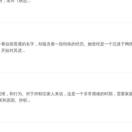
诗，名叫《秋思…
一个看似很普通的名字，却蕴含着一段特殊的经历。她曾经是一个沉迷于网
，开始对其进…
思维，和行为。对于抑郁症家人来说，这是一个非常艰难的时期，需要家
状和原因。抑郁…