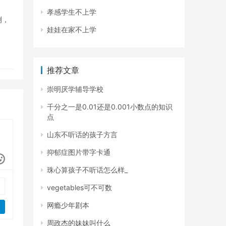
孝感学生不上学
测，
娃娃在家不上学
推荐文章
崇明厌学辅导学校
千分之一是0.01还是0.001小数点的知识
点
山东不听话的孩子方言
抑郁症图片带字卡通
珠心算孩子不听话怎么样_
vegetables可不可数
网瘾少年剧本
周政杰的妹妹叫什么