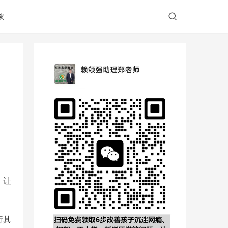
馈
，让
行其