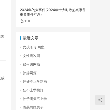
2024年的大事件(2024年十大时政热点事件
重要事件汇总)
1.9K
络游
最近文章
女孩杀母 网瘾
女性瘾次网
如何减网瘾
孙扬网瘾
庭成
娃娃不上学动画
娃不上学挨打
孙子明天不上学
奇葩网瘾男子