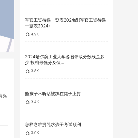
军官工资待遇一览表2024级(军官工资待遇
一览表2024)
4.9K
2024哈尔滨工业大学各省录取分数线是多
少 投档最低分及位…
3.8K
熊孩子不听话被趴在凳子上打
情况
3.4K
怎样念准提咒求孩子考试顺利
3.0K