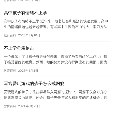
日常生…
高中孩子有情绪不上学
高中孩子有情绪不上学 近年来，随着社会和经济的快速发展，高中
生的情绪问题也越来越普遍。有些高中生因为压力过大、学习方法
不当、人际关系问题等原因，可能会出现情绪低落、厌学等问题。
教育百科
2025年3月10日
这些…
不上学母亲枪击
一个母亲为了让孩子有更好的未来，选择了放弃自己的工作，让孩
子接受更好的教育。然而，她的努力并没有得到应有的回报，因为
她的孩子不愿意上学。这让她感到非常沮丧和失望，她开始怀疑自
教育百科
2026年1月4日
己的选…
写给爱玩游戏的孩子怎么戒网瘾
爱玩游戏的孩子，往往容易陷入网瘾的泥淖中。网瘾不仅会对身心
健康造成负面影响，还会让孩子失去与家人和朋友的沟通机会，甚
至导致学习成绩下降和社交能力减弱。因此，对于爱玩游戏的孩
教育百科
2024年9月21日
子，我们…