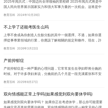
2025年阅兵式：中国迈向全球领袖的里程碑 2025年阅兵式将是中
国人民向世界展示国家实力和强大军事力量的一次机会。这将是中
国迈向全球领袖的里程碑，标志着中国在全球治理中的重要角色…
教育百科
2024年10月29日
不上学了还能考医生么吗
上學不會成為你創造人生餘分點的其中一個選擇。不過，如果你選
擇從事專業領域的行業，你應該了解相關的規定和條件。現在，許
多國家和地區都要求學生完成相應的医学檔業教育，並且取得相應
教育百科
2026年3月22日
的證書…
产前抑郁症
产前抑郁症是一种严重的心理问题，它常常发生在孕妇即将分娩的
时候。对于许多孕妇来说，分娩前的几个月是一段充满紧张和不安
的时期。然而，对于某些人来说，这种紧张和不安可能会转化为产
教育百科
2025年8月27日
前抑郁…
双向情感能正常上学吗(如果感觉到双向要休学吗)
如果感觉到双向要休学吗？ 如果你正在考虑休学，那么你可能需要
先确定是否真的需要这样做。双向情感障碍(BD)是一种常见的心理