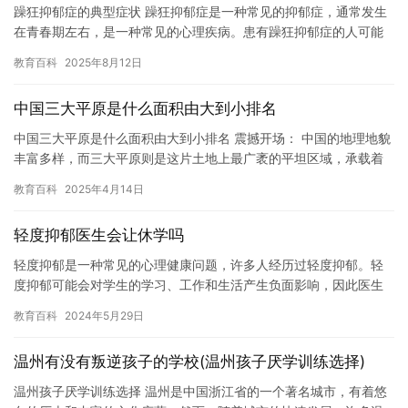
躁狂抑郁症的典型症状 躁狂抑郁症是一种常见的抑郁症，通常发生
在青春期左右，是一种常见的心理疾病。患有躁狂抑郁症的人可能
会感到愉快，兴奋和充满活力，但同时也可能会感到疲惫，不安和
教育百科
2025年8月12日
无法…
中国三大平原是什么面积由大到小排名
中国三大平原是什么面积由大到小排名 震撼开场： 中国的地理地貌
丰富多样，而三大平原则是这片土地上最广袤的平坦区域，承载着
中华文明的辉煌与繁荣。从北方的黑土地到南方的鱼米之乡，这三
教育百科
2025年4月14日
大…
轻度抑郁医生会让休学吗
轻度抑郁是一种常见的心理健康问题，许多人经历过轻度抑郁。轻
度抑郁可能会对学生的学习、工作和生活产生负面影响，因此医生
是否建议患者休学是一个非常值得讨论的话题。 在某些情况下，医
教育百科
2024年5月29日
生可…
温州有没有叛逆孩子的学校(温州孩子厌学训练选择)
温州孩子厌学训练选择 温州是中国浙江省的一个著名城市，有着悠