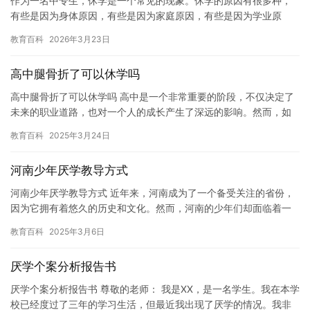
作为一名中专生，休学是一个常见的现象。休学的原因有很多种，
有些是因为身体原因，有些是因为家庭原因，有些是因为学业原
因。对于学生来说，找到一个合理的理由休学是非常重要的。 以下
教育百科
2026年3月23日
是一些…
高中腿骨折了可以休学吗
高中腿骨折了可以休学吗 高中是一个非常重要的阶段，不仅决定了
未来的职业道路，也对一个人的成长产生了深远的影响。然而，如
果高中腿骨折了，休学可能成为一个问题。那么，高中腿骨折了可
教育百科
2025年3月24日
以休…
河南少年厌学教导方式
河南少年厌学教导方式 近年来，河南成为了一个备受关注的省份，
因为它拥有着悠久的历史和文化。然而，河南的少年们却面临着一
个共同的问题：厌学。 河南少年厌学的原因多种多样，比如学业压
教育百科
2025年3月6日
力…
厌学个案分析报告书
厌学个案分析报告书 尊敬的老师： 我是XX，是一名学生。我在本学
校已经度过了三年的学习生活，但最近我出现了厌学的情况。我非