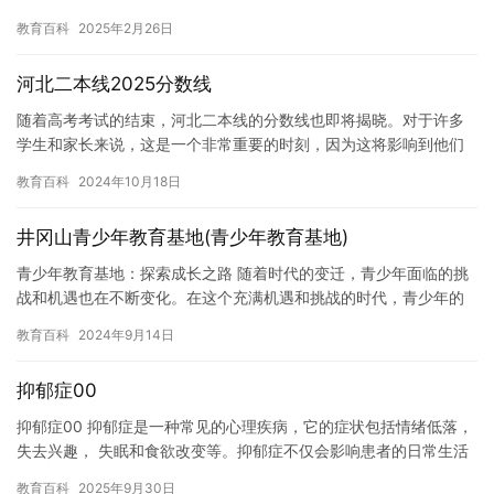
常担心我的学习情况，希望您能够帮助我解决这个问题。 我厌学…
教育百科
2025年2月26日
河北二本线2025分数线
随着高考考试的结束，河北二本线的分数线也即将揭晓。对于许多
学生和家长来说，这是一个非常重要的时刻，因为这将影响到他们
选择大学和专业的机会。 在过去的几年里，随着高考难度的不断增
教育百科
2024年10月18日
加，…
井冈山青少年教育基地(青少年教育基地)
青少年教育基地：探索成长之路 随着时代的变迁，青少年面临的挑
战和机遇也在不断变化。在这个充满机遇和挑战的时代，青少年的
成长之路也越来越多元化和复杂化。为了帮助青少年更好地成长，
教育百科
2024年9月14日
许多…
抑郁症00
抑郁症00 抑郁症是一种常见的心理疾病，它的症状包括情绪低落，
失去兴趣， 失眠和食欲改变等。抑郁症不仅会影响患者的日常生活
和工作， 还会对他们的身心健康造成严重的伤害。 抑郁症的…
教育百科
2025年9月30日