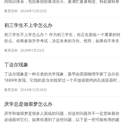
间知识体系，包括春雨惊春清谷天、夏满忙夏暑相连、秋处露秋寒
霜降、冬雪雪冬小大寒等八个节气。这些节气按照时间顺序，反映
教育百科
2024年12月23日
了一年…
初三学生不上学怎么办
初三学生不上学怎么办？ 作为初三学生，你正在面临一个重要的转
折点。你将参加升学考试，决定未来的方向。然而，如果你不幸失
去了学习兴趣，不上学，那么这可能会对你的身体和心理健康造成
教育百科
2026年1月23日
负面…
丁达尔现象
丁达尔现象是一种古老的光学现象，最早由英国物理学家丁达尔在
1889年发现。它指的是当光线穿过一个开放或密闭的孔或容器时，
光线会被折射并产生的现象。 丁达尔现象在自然界和工程学中都
教育百科
2024年12月24日
有…
厌学总是做噩梦怎么办
厌学和做噩梦是很多人面临的问题，但这些问题并不一定意味着你
必须面对它们。如果你遇到了这些问题，以下是一些可能有用的建
议。 首先，你需要认识到你正在经历困难。这可能意味着你感到沮