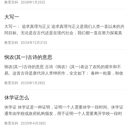
教育百科
2026年1月25日
丧，…
大写一
大写一： 追求真理与正义 追求真理与正义是我们人类一直以来的共
同目标。无论是在古代还是在现代社会，我们都一直在努力探索真
理，并为正义而战。 在古代，人们通过读书、研究历史和哲学来
教育百科
2024年12月21日
追…
悯农(其一)古诗的意思
悯农(其一)古诗的意思 古诗《悯农》(其一)表达了农民的艰辛和不
易。这首古诗是唐代诗人李绅所作，全文如下： 春种一粒粟，秋收
万颗子。四海无闲田，农夫犹饿死。 这首诗描绘了春天播种，…
教育百科
2025年1月28日
休学证怎么
休学证 休学证是一种证明，证明一个人需要休学一段时间。休学证
通常由学校或政府机构颁发，用于证明一个人需要离开学校一段时
间，进行某些个人事务或治疗。休学证可以帮助个人更好地管理时
教育百科
2025年4月28日
间和…