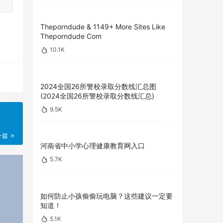
Theporndude & 1149+ More Sites Like
Theporndude Com
10.1K
2024全国26所警校录取分数线汇总图
(2024全国26所警校录取分数线汇总)
9.5K
一篇
河南省中小学心理健康教育网入口
5.7K
如何防止小孩偷偷玩电脑？这些建议一定要
知道！
5.1K