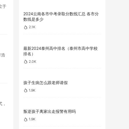
立于
2024云南各市中考录取分数线汇总 各市分
数线是多少
2.1K
最新2024泰州高中排名（泰州市高中学校
排名）
李浩
2.0K
孩子生病怎么跟老师请假
1.9K
式，
叛逆孩子离家出走报警有用吗
1.9K