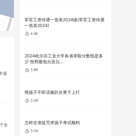
军官工资待遇一览表2024级(军官工资待遇
一览表2024)
4.9K
2024哈尔滨工业大学各省录取分数线是多
少 投档最低分及位…
3.8K
申请
熊孩子不听话被趴在凳子上打
3.4K
怎样念准提咒求孩子考试顺利
个全
3.0K