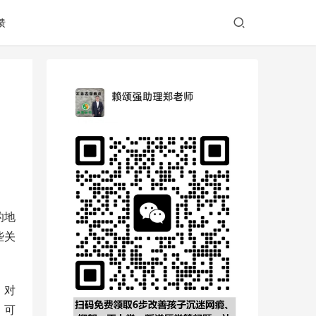
馈
的地
些关
，对
，可