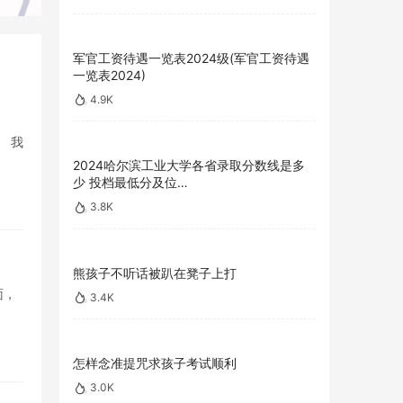
军官工资待遇一览表2024级(军官工资待遇
一览表2024)
4.9K
 我
2024哈尔滨工业大学各省录取分数线是多
少 投档最低分及位…
3.8K
熊孩子不听话被趴在凳子上打
面，
3.4K
怎样念准提咒求孩子考试顺利
3.0K