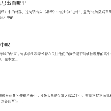
意思出自哪里
经》中的卦辞。这句话出自《易经》中的卦辞“屯卦”，意为“道路阻碍重
易经》中的…
高中呢
中考考试的结束，许多学生和家长都在关注他们的孩子是否能够被理想的高中
趣。在本文…
箭楼被刘备的箭楼所击中，导致大量箭矢落入曹军手中。曹操不得不向孙
了刘备的军队，…