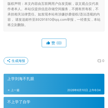
版权声明：本文内容由互联网用户自发贡献，该文观点仅代表
作者本人。本站仅提供信息存储空间服务，不拥有所有权，不
承担相关法律责任。如发现本站有涉嫌抄袭侵权/违法违规的内
容， 请发送邮件至89291810@qq.com举报，一经查实，本站
将立刻删除。
赞
(0)
生成海报
0
上学刘海不扎眼
上一篇
2026年6月10日 上午6:34
不上学了自学