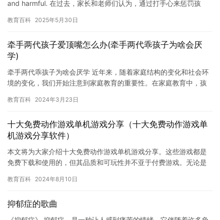
and harmful. 在过去，家长和老师们认为，通过打手心来惩罚孩
子，可以让他们明白错误的行为是不被允…
教育百科
2025年5月30日
牵手两代孩子爱顶嘴怎么办(牵手两代乖孩子为啥会厌
学)
牵手两代乖孩子为啥会厌学 近年来，随着家庭结构的变化和社会环
境的变化，我们开始注意到家庭教育的重要性。在家庭教育中，孩
子的性格、习惯、价值观等养成非常重要，而家庭和学校是孩子最
教育百科
2024年3月23日
重要…
十大免费动作游戏单机游戏分享（十大免费动作游戏单
机游戏分享软件）
本文将为大家介绍十大免费动作游戏单机游戏分享。这些游戏都是
免费下载和使用的，但其品质和可玩性并不亚于付费游戏。无论是
冒险解谜、格斗竞技还是角色扮演，都能找到适合自己的游戏。快
教育百科
2024年8月10日
来一起…
抑郁症的歌曲
《抑郁症》 抑郁症，是一种让人感到痛苦的情绪，它伴随着许多负