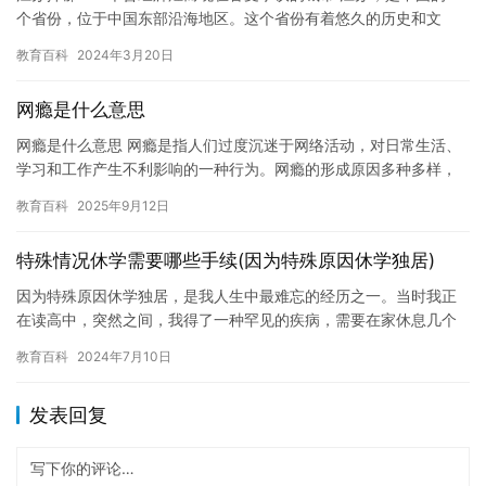
个省份，位于中国东部沿海地区。这个省份有着悠久的历史和文
化，也是中国经济最发达的地区之一。然而，近年来，江苏却面临
教育百科
2024年3月20日
着一个…
网瘾是什么意思
网瘾是什么意思 网瘾是指人们过度沉迷于网络活动，对日常生活、
学习和工作产生不利影响的一种行为。网瘾的形成原因多种多样，
其中包括缺乏社交活动、学业压力、心理问题等。 网瘾会对人们的
教育百科
2025年9月12日
身…
特殊情况休学需要哪些手续(因为特殊原因休学独居)
因为特殊原因休学独居，是我人生中最难忘的经历之一。当时我正
在读高中，突然之间，我得了一种罕见的疾病，需要在家休息几个
月。这个决定对我来说是一个挑战，因为我非常喜欢在学校学习新
教育百科
2024年7月10日
知识，…
发表回复