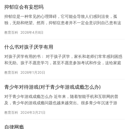
抑郁症会有妄想吗
抑郁症是一种常见的心理障碍，它可能会导致人们感到沮丧，孤
独，无助和绝望。然而，抑郁症患者并不一定会意识到自己患有这
种疾病，或者他们会把自己的想法和感受误解为其他人的行为或言
教育百科
2026年4月8日
语。 有…
什么书对孩子厌学有用
对孩子厌学有用的书： 对于孩子厌学，家长和老师们常常感到困惑
和无助。孩子不愿意学习，甚至不愿意参加考试和作业，这给家庭
和学校带来了很大的压力。然而，有一些书可以帮助孩子克服厌学
教育百科
2026年1月20日
情绪…
青少年对待游戏(对于青少年游戏成瘾怎么办)
对于青少年游戏成瘾怎么办 近年来，随着智能手机和互联网的普
及，青少年的游戏成瘾问题也越来越突出。很多青少年沉迷于游
戏，花费大量时间和金钱在这个游戏上，甚至忽略了学业和社交生
教育百科
2024年3月21日
活。那么…
自律网瘾