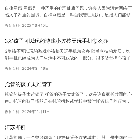
自律网瘾 网瘾是一种严重的心理健康问题，许多人因为沉迷网络而
陷入了严重的困境。自律网瘾是一种自我管理能力，是指人们能够
控制自己的上网行为，避免沉迷于网络，达到一种健康，积极，有
教育百科
2025年8月10日
效的…
3岁孩子可以玩的游戏小孩整天玩手机怎么办
3岁孩子可以玩的游戏小孩整天玩手机怎么办 随着科技的发展，智
能手机已经成为人们生活中不可或缺的一部分。很多父母担心孩子
过度沉迷于手机，从而导致他们缺乏创造力、社交能力和情感发
教育百科
2024年8月19日
展。因…
托管的孩子太难管了
托管的孩子太难管了 托管的孩子太难管了，这是许多家长共同的心
声。托管的孩子指的是在托管机构或学校中暂时托管孩子的行为，
通常是为了让孩子参加课外活动或减轻家长的负担。然而，托管的
教育百科
2024年11月11日
孩子…
江苏抑郁
江苏抑郁：一个曾经辉煌而现在备受争议的城市 江苏，是中国的一