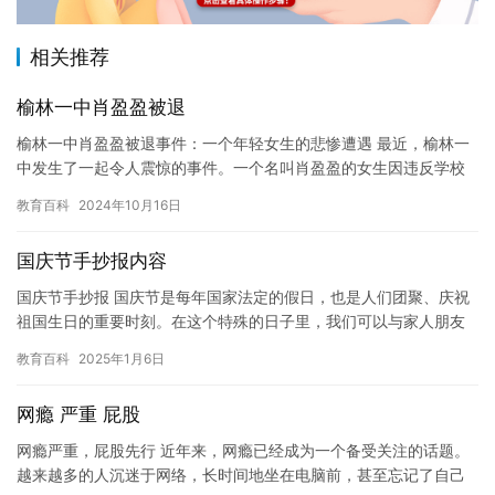
相关推荐
榆林一中肖盈盈被退
榆林一中肖盈盈被退事件：一个年轻女生的悲惨遭遇 最近，榆林一
中发生了一起令人震惊的事件。一个名叫肖盈盈的女生因违反学校
规定而被迫退学。这件事情引起了社会的广泛关注，人们对这个年
教育百科
2024年10月16日
轻女…
国庆节手抄报内容
国庆节手抄报 国庆节是每年国家法定的假日，也是人们团聚、庆祝
祖国生日的重要时刻。在这个特殊的日子里，我们可以与家人朋友
一起欢度佳节，感受到团结、温馨和幸福的氛围。 国庆节手抄报是
教育百科
2025年1月6日
一…
网瘾 严重 屁股
网瘾严重，屁股先行 近年来，网瘾已经成为一个备受关注的话题。
越来越多的人沉迷于网络，长时间地坐在电脑前，甚至忘记了自己