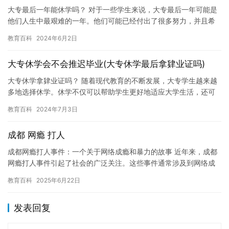
大专最后一年能休学吗？ 对于一些学生来说，大专最后一年可能是
他们人生中最艰难的一年。他们可能已经付出了很多努力，并且希
望尽快开始新的生活。但是，休学是否适用于这一年呢？ 休学是指
教育百科
2024年6月2日
在…
大专休学会不会推迟毕业(大专休学最后拿肄业证吗)
大专休学拿肄业证吗？ 随着现代教育的不断发展，大专学生越来越
多地选择休学。休学不仅可以帮助学生更好地适应大学生活，还可
以让他们有机会探索自己的兴趣爱好，发展自己的才能。但是，对
教育百科
2024年7月3日
于许…
成都 网瘾 打人
成都网瘾打人事件：一个关于网络成瘾和暴力的故事 近年来，成都
网瘾打人事件引起了社会的广泛关注。这些事件通常涉及到网络成
瘾和暴力，给受害者和家属带来了极大的痛苦和创伤。本文将探讨
教育百科
2025年6月22日
成都…
发表回复