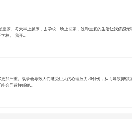
是噩梦。每天早上起床，去学校，晚上回家，这种重复的生活让我倍感无
学校。 我开…
得更加严重。战争会导致人们遭受巨大的心理压力和创伤，从而导致抑郁
可能会导致抑郁症…