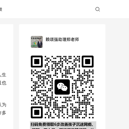
馈
人生
且也
认为
许多