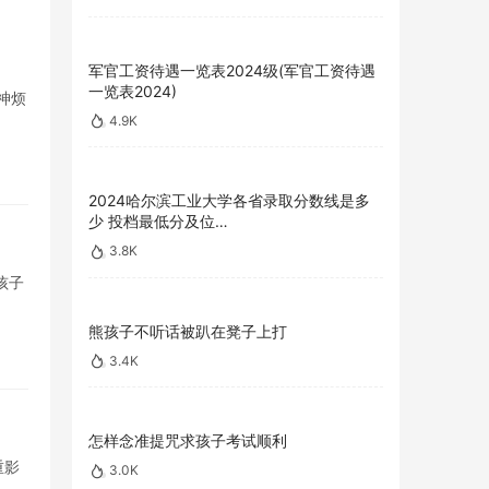
军官工资待遇一览表2024级(军官工资待遇
一览表2024)
神烦
4.9K
2024哈尔滨工业大学各省录取分数线是多
少 投档最低分及位…
3.8K
孩子
熊孩子不听话被趴在凳子上打
3.4K
怎样念准提咒求孩子考试顺利
重影
3.0K