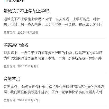
运城孩子不上学能上学吗
运城孩子不上学能上学吗？ 对于一些人来说，上学可能是一种梦
想，但对于另一些人来说，上学可能是一种负担。在运城，这个问
题也很常见。那么，运城孩子不上学能上学吗？ 答案是肯定的。虽
教育百科
2025年4月26日
然上…
萍实高中全名
萍实高中，一所位于江西省萍乡市郊区的中学，以其严谨的教学环
境和优质的师资力量而闻名于本地。作为一所传统名校，萍实高中
一直秉持着“严谨、勤奋、创新、求精”的校训，致力于为学生提供优
教育百科
2024年12月1日
质…
音速重点
音速重点： 如何在现代社会中保持身心健康 随着现代社会的不断发
展，我们面临的挑战越来越多。压力、竞争和快节奏的生活方式对
我们的身心健康带来了很多负面影响。为了在激烈的竞争中脱颖而
教育百科
2024年12月27日
出…