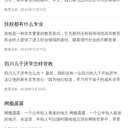
的排名。 1. 忻州一中忻州一中是忻州市最著名的高中之一，创建
教育百科
2024年11月10日
于…
技校都有什么专业
技校是一种非常重要的教育形式，它为那些没有获得传统高等教育
机会的人提供了进入职业领域的途径。随着现代社会的不断发展，
技校的专业也变得越来越多元化，以下是一些常见的技校专业： 1.
教育百科
2024年12月11日
…
四川儿子厌学怎样管教
四川儿子厌学怎么办？ 最近，我听说有一位四川的儿子开始厌学。
这让他的家长非常担心，因为他们知道，学习对于孩子的成长非常
重要。那么，这位家长应该怎么办呢？ 首先，家长应该理解孩子厌
教育百科
2026年3月30日
学…
网瘾露露
网瘾露露：一个让年轻人着迷的地方 网瘾露露，一个让年轻人着迷
的地方。在这里，年轻人可以随时随地地沉浸在网络世界中，享受
虚拟世界带来的乐趣和成就感。然而，网瘾露露的成功背后，却隐