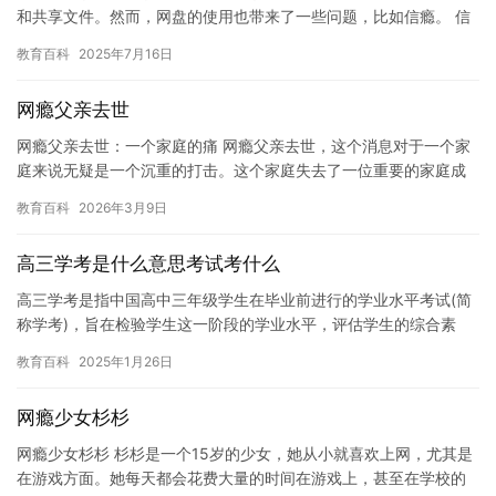
和共享文件。然而，网盘的使用也带来了一些问题，比如信瘾。 信
瘾是指人们在使用网盘时，不断地发送和接收信息，导致他们沉迷
教育百科
2025年7月16日
于…
网瘾父亲去世
网瘾父亲去世：一个家庭的痛 网瘾父亲去世，这个消息对于一个家
庭来说无疑是一个沉重的打击。这个家庭失去了一位重要的家庭成
员，他们需要承受失去亲人的痛苦和失落。 这个网瘾父亲曾经是一
教育百科
2026年3月9日
个…
高三学考是什么意思考试考什么
高三学考是指中国高中三年级学生在毕业前进行的学业水平考试(简
称学考)，旨在检验学生这一阶段的学业水平，评估学生的综合素
质。 学考是高中学业水平考试的简称，每年举行两次，一般在每年
教育百科
2025年1月26日
的…
网瘾少女杉杉
网瘾少女杉杉 杉杉是一个15岁的少女，她从小就喜欢上网，尤其是
在游戏方面。她每天都会花费大量的时间在游戏上，甚至在学校的