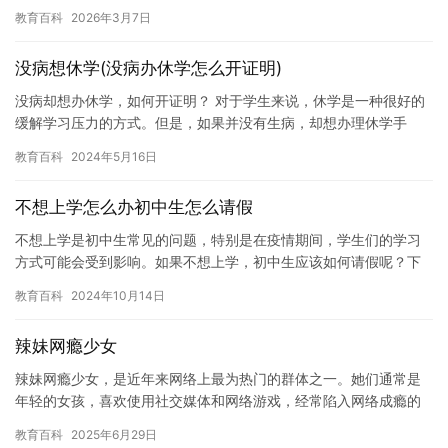
课程上也时常请假回家上网。她的父母对此感到非常担忧，曾多次
教育百科
2026年3月7日
尝…
没病想休学(没病办休学怎么开证明)
没病却想办休学，如何开证明？ 对于学生来说，休学是一种很好的
缓解学习压力的方式。但是，如果并没有生病，却想办理休学手
续，该如何开证明呢？下面，我们将为您详细介绍一下。 首先，我
教育百科
2024年5月16日
们需…
不想上学怎么办初中生怎么请假
不想上学是初中生常见的问题，特别是在疫情期间，学生们的学习
方式可能会受到影响。如果不想上学，初中生应该如何请假呢？下
面是一些建议： 1. 诚实地告诉老师。如果不想上学，最好诚实地
教育百科
2024年10月14日
告…
辣妹网瘾少女
辣妹网瘾少女，是近年来网络上最为热门的群体之一。她们通常是
年轻的女孩，喜欢使用社交媒体和网络游戏，经常陷入网络成瘾的
困境中。 对于辣妹网瘾少女来说，网络已经成为她们生活中不可或
教育百科
2025年6月29日
缺的…