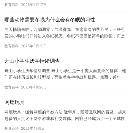
试。这些问题引起了社会各界的广泛关注和思考。 学生们厌学的原
教育百科
2026年4月17日
因有…
哪些动物需要冬眠为什么会有冬眠的习性
冬天悄悄来临，万物凋零，气温骤降。在这寒冷的季节里，一些可
爱的小动物们开始进入冬眠状态。冬眠不仅仅是简单的睡觉，而是
它们为了适应自然环境、生存下去的一种独特的生理现象。 在自然
教育百科
2025年3月29日
界中…
舟山小学生厌学情绪调查
舟山小学生厌学情绪调查 舟山小学生是一个庞大而复杂的群体，他
们正在经历成长和转型期，面临着各种挑战和机遇。然而，近年
来，随着教育竞争的加剧和社会环境的变化，舟山小学生厌学情绪
教育百科
2026年4月26日
问题也…
网瘾玩具
网瘾玩具：缓解网瘾的奇妙方法 近年来，随着互联网的普及，越来
越多的人沉迷于网络游戏和社交媒体。网瘾已经成为了一个全球性
的问题，对人们的生活、工作和健康产生了严重的影响。网瘾玩具
教育百科
2025年4月9日
的出…