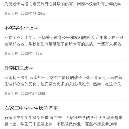
为沉迷于网络而遭受到身心健康的伤害。网瘾不仅会对青少年的学
业和社交生活造成严重影响，还可能导致心血管疾病、焦虑、抑
教育百科
2025年4月25日
郁、失…
不签字不让上学
不签字不让上学： 一场关于教育公平和权利的对话 近年来，在一些
国家和地区，学校招生制度遭遇了前所未有的挑战。一些富人和名
人子女可以通过不公平的手段来进入名校，而普通人家的孩子则无
教育百科
2026年1月5日
法…
云南初三厌学
云南初三厌学 云南初三，这个年龄段的孩子正处于青春期，面临着
生理和心理的变化，他们需要更多的关注和支持。然而，在这个关
键时期，一些孩子可能会出现厌学的情况。 厌学可能源于许多原
教育百科
2025年8月26日
因，…
石家庄中学学生厌学严重
石家庄中学学生厌学严重 近年来，石家庄中学的学生厌学现象越来
越严重。学生们不愿意上课，不愿意做作业，甚至不愿意参加考