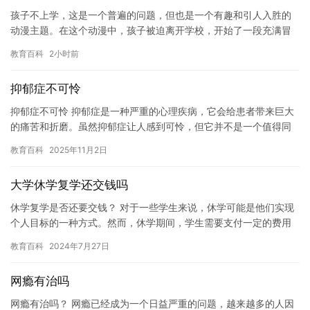
孩子不上学，这是一个普遍的问题，但也是一个有趣和引人入胜的
动漫主题。在这个动漫中，孩子被迫离开学校，开始了一段充满冒
险和挑战的旅程。他们需要克服各种障碍和难题，学习新的技能和
教育百科
2小时前
知识，…
抑郁症不可怜
抑郁症不可怜 抑郁症是一种严重的心理疾病，它会给患者带来巨大
的痛苦和折磨。虽然抑郁症让人感到可怜，但它并不是一个值得同
情的疾病。 抑郁症并不是由于懒惰或无助而存在的。它是一种常见
教育百科
2025年11月2日
的…
大学休学复学还交钱吗
休学复学是否还要交钱？ 对于一些学生来说，休学可能是他们实现
个人目标的一种方式。然而，休学期间，学生需要支付一定的费用
来支持自己的日常生活和恢复身体。对于休学复学是否需要再次缴
教育百科
2024年7月27日
纳学…
网瘾有治吗
网瘾有治吗？ 网瘾已经成为一个日益严重的问题，越来越多的人因