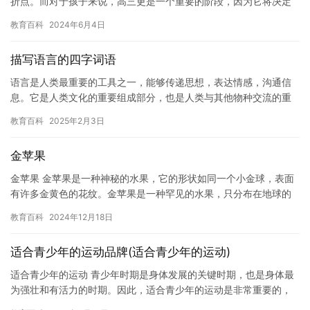
折点。而对于孩子来说，高三更是一个重要的阶段，因为它将决定
他们未来的方向。然而，如果孩子在高三期间感到身体不适或者有
教育百科
2024年6月4日
其他…
描写语言的四字词语
语言是人类最重要的工具之一，能够传递思想，表达情感，沟通信
息。它是人类文化的重要组成部分，也是人类与其他物种交流的重
要方式。在语言的使用中，语言的美感是非常重要的，它能够创造
教育百科
2025年2月3日
出令人…
金苹果
金苹果 金苹果是一种神秘的水果，它的形状如同一个小金球，表面
有许多金黄色的花纹。金苹果是一种罕见的水果，只分布在地球的
一个小区域——太平洋上的一个小岛上。这个岛上的人们都非常珍
教育百科
2024年12月18日
惜金…
适合青少年的运动品牌(适合青少年的运动)
适合青少年的运动 青少年时期是身体发展的关键时期，也是身体最
为强壮和有活力的时期。因此，适合青少年的运动是非常重要的，
不仅可以促进身体健康，还可以增强自信心和身体素质。 以下是一