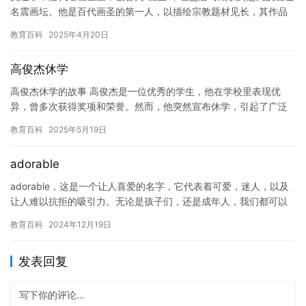
名震画坛。他是百代画圣的第一人，以描绘宗教题材见长，其作品
《八十七神仙图》成为中国古代壁画的经典之作。 初入画坛时，
教育百科
2025年4月20日
吴…
高俊杰休学
高俊杰休学的故事 高俊杰是一位优秀的学生，他在学校里表现优
异，曾多次获得奖项和荣誉。然而，他突然宣布休学，引起了广泛
的关注。 高俊杰的休学的原因是他的父亲患有重病，需要长期的照
教育百科
2025年5月19日
顾。…
adorable
adorable，这是一个让人喜爱的名字，它代表着可爱，迷人，以及
让人难以抗拒的吸引力。无论是孩子们，还是成年人，我们都可以
找到那些让人爱不释手的可爱东西。今天，我们来谈一谈那些让…
教育百科
2024年12月19日
发表回复