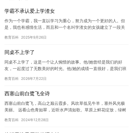
学霸不承认爱上学渣女
作为一个学霸，我一直以学习为重心，努力成为一个更好的人。但
是，我也有感情生活，而且和一个名叫学渣女的女孩建立了一段关
系。 一开始，我对这个学渣女的感觉并不是很好。她总是成绩不
教育百科
2025年9月26日
好，经…
同桌不上学了
同桌不上学了，这是一个让人惋惜的故事。他/她曾经是我们的好
友，一起度过了无数美好的时光。他/她的成绩一直很好，是我们班
级里的学霸。然而，他/她突然宣布不上学了，这让我们感到非常震
教育百科
2026年7月22日
惊…
西塞山前白鹭飞全诗
西塞山前白鹭飞，高山之巅云霞多。风吹草低见牛羊，塞外风光极
美丽。 远看山色青如翠，近听水声清如歌。草原上鲜花绽放，绿树
成荫夏日凉。 夜幕降临繁星点点，篝火旁聊天欢笑多。草原人民热
教育百科
2024年12月28日
情…