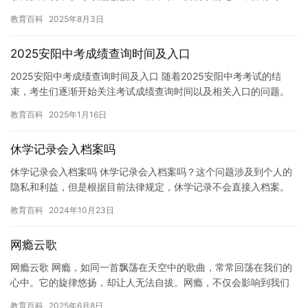
候，他们可能会感到学习很枯燥乏味，甚至不愿意去学习。这种情
教育百科
2025年8月3日
况对于男…
2025安阳中考成绩查询时间及入口
2025安阳中考成绩查询时间及入口 随着2025安阳中考考试的结
束，考生们逐渐开始关注考试成绩查询时间以及相关入口的问题。
为了帮助考生们及时查询自己的成绩，下面将为大家整理出202…
教育百科
2025年1月16日
休学记录会入档案吗
休学记录会入档案吗 休学记录会入档案吗？这个问题涉及到个人的
隐私和利益，但是根据目前法律规定，休学记录不会直接入档案。
在中国，学生可以选择休学，这是因为一些学生可能需要应对紧急
教育百科
2024年10月23日
情…
网瘾云歌
网瘾云歌 网瘾，如同一首飘荡在天空中的歌曲，常常回荡在我们的
心中。它的旋律悠扬，却让人无法自拔。网瘾，不仅会影响到我们
的学业，还会影响到我们的生活质量和人际关系。 网瘾，是指过度
教育百科
2025年6月8日