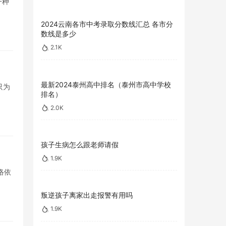
一种
2024云南各市中考录取分数线汇总 各市分
数线是多少
2.1K
最新2024泰州高中排名（泰州市高中学校
只为
排名）
2.0K
孩子生病怎么跟老师请假
1.9K
络依
叛逆孩子离家出走报警有用吗
1.9K