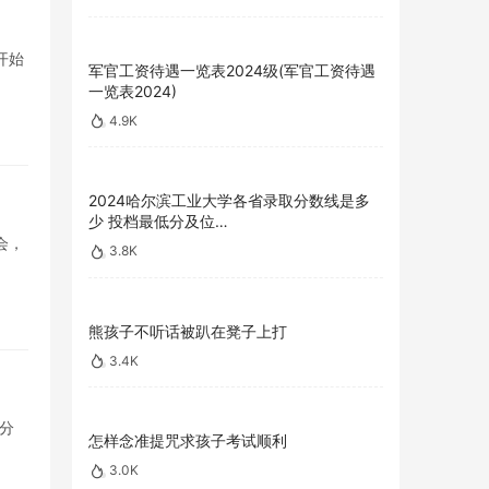
开始
军官工资待遇一览表2024级(军官工资待遇
一览表2024)
4.9K
2024哈尔滨工业大学各省录取分数线是多
少 投档最低分及位…
会，
3.8K
熊孩子不听话被趴在凳子上打
3.4K
分
怎样念准提咒求孩子考试顺利
3.0K