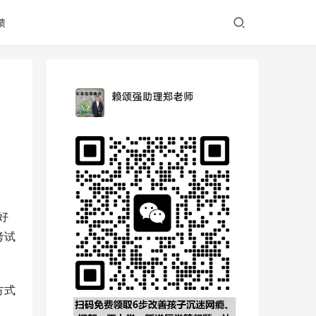
馈
好
考试
方式