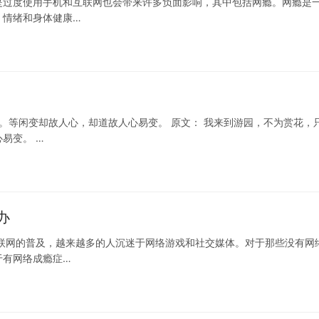
是过度使用手机和互联网也会带来许多负面影响，其中包括网瘾。网瘾是
，情绪和身体健康…
扇。等闲变却故人心，却道故人心易变。 原文： 我来到游园，不为赏花，
易变。 …
办
联网的普及，越来越多的人沉迷于网络游戏和社交媒体。对于那些没有网
于有网络成瘾症…