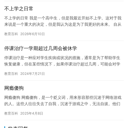
不上学之日常
不上学的日常 我是一个高中生，但是我最近开始不上学。这对于我
来说是一个重大的决定，但是我认为这是为了我更好的未来。 自从
我开始在家学习之后，我的生活就变得异常混乱。我没有时间去玩
教育百科
2026年6月10日
耍…
停课治疗一学期超过几周会被休学
停课治疗是一种应对学生疾病或状况的措施，通常是为了帮助学生
恢复健康，但在某些情况下，如果停课治疗超过几周，可能会对学
生的学业产生负面影响。因此，学校和家长应该密切关注学生的健
教育百科
2024年7月21日
康状况…
网瘾傻狗
网瘾傻狗 网瘾傻狗，是一个贬义词，用来形容那些沉迷于网络游戏
的人。这些人往往失去了自我，沉迷于游戏之中，无法自拔。他们
变得冷漠，无情，甚至失去了生活的乐趣。网瘾傻狗，是一个危害
教育百科
2025年4月8日
人类…