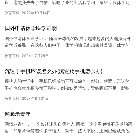
症。这使我失去了自信，影响了我的生活和学习。最终，我休学到
了一所心理健康中心接受治疗。在那里，我学会了如何面对自己的
教育百科
2025年10月14日
情绪，…
国外申请休学医学证明
国外申请休学医学证明 随着全球化的发展，越来越多的人选择海外
留学或移民。在这些人们中间，休学的情况也越来越普遍。休学的
原因有很多，比如健康问题、家庭原因、学业压力等等。对于这些
教育百科
2024年7月26日
人而…
沉迷于手机应该怎么办(沉迷於手机怎么办)
现代人的生活中，手机已经成为不可或缺的一部分。然而，沉迷於
手机也会带来很多负面影响，例如缺乏运动，导致睡眠不足，影响
学习和工作等等。那么，如果发现自己已经沉迷于手机，该怎么办
教育百科
2024年8月31日
呢？ …
网瘾老青年
网瘾老青年： 一个曾经迷失自我的人 网瘾，这个看似微不足道的词
语，却常常伴随着许多年轻人。对于一些人来说，上网已经成为他
们生活的一部分，甚至已经成为了他们生命的一部分。这些人被称