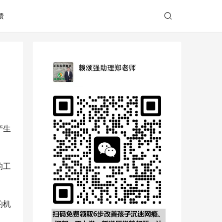
馈
产生
的工
的机