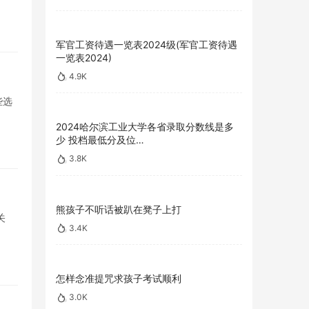
军官工资待遇一览表2024级(军官工资待遇
一览表2024)
4.9K
些选
2024哈尔滨工业大学各省录取分数线是多
少 投档最低分及位…
3.8K
熊孩子不听话被趴在凳子上打
关
3.4K
怎样念准提咒求孩子考试顺利
3.0K