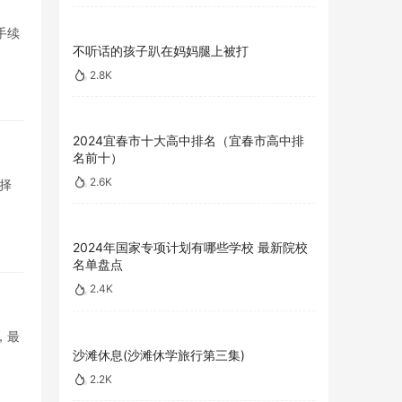
手续
不听话的孩子趴在妈妈腿上被打
2.8K
2024宜春市十大高中排名（宜春市高中排
名前十）
2.6K
选择
2024年国家专项计划有哪些学校 最新院校
名单盘点
2.4K
，最
沙滩休息(沙滩休学旅行第三集)
2.2K