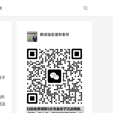
馈
得不
我的
现这