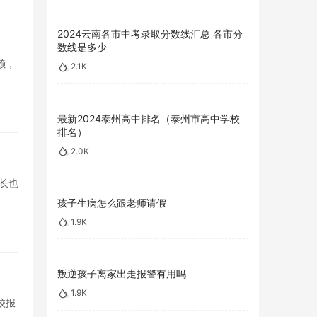
2024云南各市中考录取分数线汇总 各市分
数线是多少
赖，
2.1K
最新2024泰州高中排名（泰州市高中学校
排名）
2.0K
长也
孩子生病怎么跟老师请假
1.9K
叛逆孩子离家出走报警有用吗
1.9K
校报