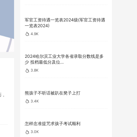
军官工资待遇一览表2024级(军官工资待遇
一览表2024)
4.9K
2024哈尔滨工业大学各省录取分数线是多
少 投档最低分及位…
3.8K
熊孩子不听话被趴在凳子上打
巧，
3.4K
怎样念准提咒求孩子考试顺利
3.0K