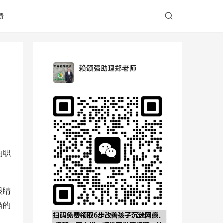
馈
的职
眼睛
当的