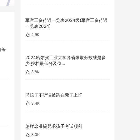
军官工资待遇一览表2024级(军官工资待遇
一览表2024)
4.9K
自杀
2024哈尔滨工业大学各省录取分数线是多
少 投档最低分及位…
3.8K
熊孩子不听话被趴在凳子上打
3.4K
怎样念准提咒求孩子考试顺利
3.0K