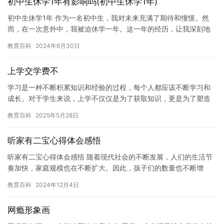
初中生休学1年有影响吗(初中生休学1年)
初中生休学1年 作为一名初中生，我对未来充满了期待和憧憬。然
而，在一次意外中，我被迫休学一年。这一年的经历，让我深刻地
感受到了人生的意义和价值。 当时我正面临着学业上的困难，我的
教育百科
2024年6月30日
学…
上学交学费不
学习是一种不断积累知识和经验的过程，每个人都应该不断学习和
成长。对于学生来说，上学不仅仅是为了获取知识，更是为了塑造
自己的人格和培养自己的能力。在上学的过程中，我们要认真对待
教育百科
2025年5月28日
学习，…
听家有二宝心得体会感悟
听家有二宝心得体会感悟 随着现代社会的不断发展，人们的生活节
奏加快，家庭规模也在不断扩大。因此，孩子们的数量也不断增
加，成为了当今社会的一个普遍现象。家有二宝，对于父母来说是
教育百科
2024年12月4日
一个新…
网瘾形象画