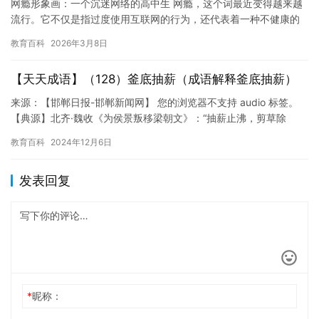
网瘾形象画：一个沉迷网络的高中生 网瘾，这个词最近变得越来越
流行。它不仅是指过度使用互联网的行为，还代表着一种不健康的
心理状态。对于许多人来说，网瘾已经成为他们生活中不可或缺的
教育百科
2026年3月8日
一部…
【天天成语】（128）釜底抽薪（成语解释釜底抽薪）
来源：【邯郸日报-邯郸新闻网】 您的浏览器不支持 audio 标签。
【典源】北齐·魏收《为侯景叛移梁朝文》：“抽薪止沸，剪草除
根。” 【释义】釜，锅。薪，柴。指从锅底抽掉柴火，比…
教育百科
2024年12月6日
发表回复
*
昵称：