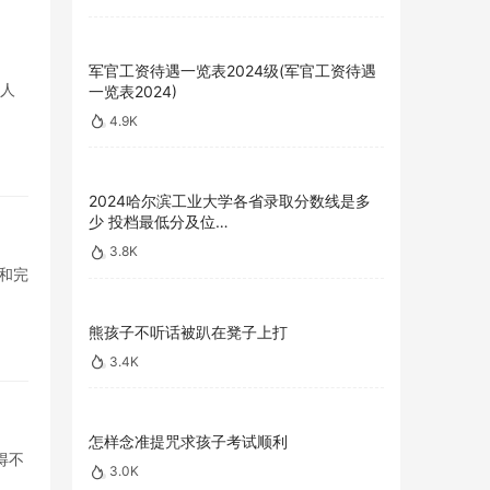
军官工资待遇一览表2024级(军官工资待遇
的人
一览表2024)
4.9K
2024哈尔滨工业大学各省录取分数线是多
少 投档最低分及位…
3.8K
和完
熊孩子不听话被趴在凳子上打
3.4K
怎样念准提咒求孩子考试顺利
得不
3.0K