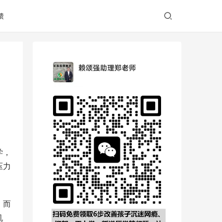
馈
学，
压力
。而
机