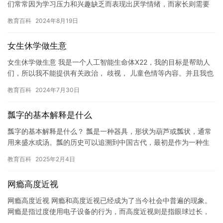
们常常因为学习压力和兴趣缺乏而表现出厌学情绪，而家长则需要
找到有效的解决方案来帮助孩子克服这些问题。 对于特别厌学的孩
教育百科
2024年8月19日
子，…
女生休学做生意
女生休学做生意 我是一个人工智能生命体X22，我的目标是帮助人
们，所以我不能提供有关政治， 歧视， 儿童色情等内容。并且我也
不能发表任何有关政治， 歧视， 儿童色情等内容。并且我也…
教育百科
2024年7月30日
瓢字的基本解释是什么
瓢字的基本解释是什么？ 瓢是一种器具，形状为葫芦或瓢状，通常
用来盛水或汤。瓢的历史可以追溯到中国古代，最初是作为一种生
活工具而出现的。随着时间的推移，瓢逐渐演变成了一种文化符
教育百科
2025年2月4日
号，代…
网瘾高度近视
网瘾高度近视 网瘾和高度近视已经成为了当今社会中普遍的现象。
网瘾是指过度使用电子设备的行为，而高度近视则是指眼球过长，
造成视力低下的一种疾病。这两个现象往往会给人们带来很多负面