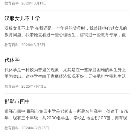
教育百科
2026年3月11日
影响…
汉服女儿不上学
汉服女儿不上学 在我还是一个年轻的父母时，我曾经担心过女儿的
教育问题。我带她去看过一些心理医生，咨询过一些教育专家，但
是这些问题并没有得到解决。女儿总是因为穿着汉服而不愿意上
教育百科
2026年3月5日
学，这…
代休学
代休学是一种较为普遍的现象，尤其是在一些家庭困难的学生身上
更为突出。这些学生由于家庭经济状况不好，无法承担学费和生活
费，因此需要休学一段时间来减轻家庭负担。然而，这种休学方式
教育百科
2025年7月13日
对于学…
邯郸市四中
邯郸市四中 邯郸市第四中学是邯郸市一所著名的高中，创建于1978
年，现有三个年级，共2000名学生。学校占地面积100亩，拥有现
代化的教学设施和舒适的学习环境。学校拥有一支优秀的教…
教育百科
2024年12月26日