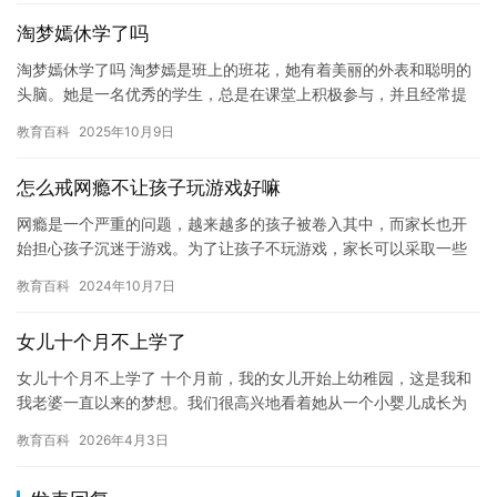
淘梦嫣休学了吗
淘梦嫣休学了吗 淘梦嫣是班上的班花，她有着美丽的外表和聪明的
头脑。她是一名优秀的学生，总是在课堂上积极参与，并且经常提
出有价值的问题。她也很热心，经常帮助其他同学解决问题。 然
教育百科
2025年10月9日
而，…
怎么戒网瘾不让孩子玩游戏好嘛
网瘾是一个严重的问题，越来越多的孩子被卷入其中，而家长也开
始担心孩子沉迷于游戏。为了让孩子不玩游戏，家长可以采取一些
措施来戒网瘾。 首先，家长应该意识到网瘾的影响。孩子沉迷于游
教育百科
2024年10月7日
戏会…
女儿十个月不上学了
女儿十个月不上学了 十个月前，我的女儿开始上幼稚园，这是我和
我老婆一直以来的梦想。我们很高兴地看着她从一个小婴儿成长为
一个健康的幼儿，我们也为她的未来充满了希望。 然而，就在最近
教育百科
2026年4月3日
几…