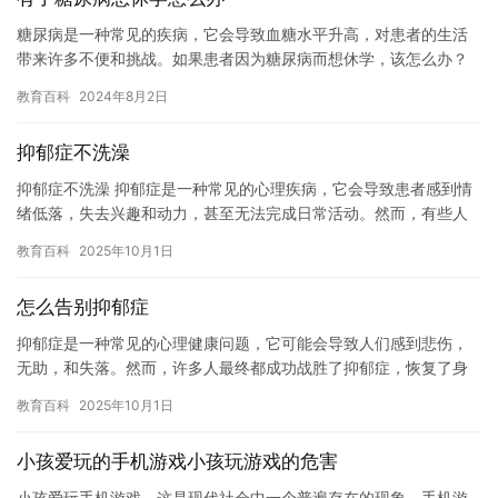
糖尿病是一种常见的疾病，它会导致血糖水平升高，对患者的生活
带来许多不便和挑战。如果患者因为糖尿病而想休学，该怎么办？
下面是一些建议。 首先，患者需要了解自己的病情。如果患者已经
教育百科
2024年8月2日
被确…
抑郁症不洗澡
抑郁症不洗澡 抑郁症是一种常见的心理疾病，它会导致患者感到情
绪低落，失去兴趣和动力，甚至无法完成日常活动。然而，有些人
患有抑郁症却不愿意洗澡，他们可能认为洗澡会让他们感到更加不
教育百科
2025年10月1日
舒服…
怎么告别抑郁症
抑郁症是一种常见的心理健康问题，它可能会导致人们感到悲伤，
无助，和失落。然而，许多人最终都成功战胜了抑郁症，恢复了身
心健康。 要告别抑郁症，需要采取一些积极的步骤。首先，需要认
教育百科
2025年10月1日
识到…
小孩爱玩的手机游戏小孩玩游戏的危害
小孩爱玩手机游戏，这是现代社会中一个普遍存在的现象。手机游