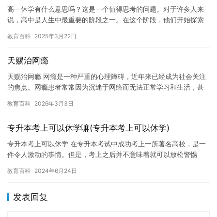
高一休学有什么意思吗？这是一个值得思考的问题。对于许多人来
说，高中是人生中最重要的阶段之一。在这个阶段，他们开始探索
自己的兴趣爱好，结交新朋友，并为实现自己的梦想而努力奋斗。
教育百科
2025年3月22日
然而，…
天赐治网瘾
天赐治网瘾 网瘾是一种严重的心理障碍，近年来已经成为社会关注
的焦点。网瘾患者常常因为沉迷于网络而无法正常学习和生活，甚
至导致学习成绩下降，人际关系疏远，身体健康受损等问题。因
教育百科
2026年3月3日
此，治…
专升本考上可以休学嘛(专升本考上可以休学)
专升本考上可以休学 在专升本考试中成功考上一所著名高校，是一
件令人激动的事情。但是，考上之后并不意味着就可以放松警惕
了。在某些情况下，考上本科也可以休学。那么，专升本考上可以
教育百科
2024年6月24日
休学吗…
发表回复