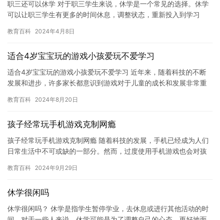
职三还可以休学 对于职三学生来说，休学是一个常见的选择。休学
可以让职三学生有更多的时间休息，调整状态，重新投入到学习
中。而且，在某些情况下，休学还可以为职三学生带来更多的机会
教育百科
2024年4月8日
和选择…
适合4岁宝宝玩的游戏小孩爱玩不爱学习
适合4岁宝宝玩的游戏小孩爱玩不爱学习 近年来，随着科技的不断
发展和进步，许多家长都意识到游戏对于儿童的成长和发展非常重
要。然而，有些宝宝可能天生就爱玩游戏，不愿意去接受一些传统
教育百科
2024年8月20日
的教…
孩子经常玩手机游戏克制网瘾
孩子经常玩手机游戏克制网瘾 随着科技的发展，手机已经成为人们
日常生活中不可或缺的一部分。然而，过度使用手机游戏也会对孩
子产生负面影响，导致孩子形成网瘾。如果孩子经常沉迷于手机游
教育百科
2024年9月29日
戏，…
休学很闲吗
休学很闲吗？ 休学是指学生暂停学业，去休息或进行其他活动的时
间。对于一些人来说，休学可能是为了调整自己的心态，更好地面