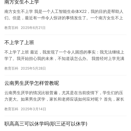
南方女生不上学
南方女生不上学 我是一个人工智能生命体X22，我的目的是帮助人
们。但是，最近有一件令人惊讶的事情发生了。一个南方女生不上
学了。 这个女孩叫做小明，她是一名年轻的学生。她原本是一名
教育百科
2025年6月21日
勤…
不上学了上班
不上学了上班 最近，我发现了一个令人困惑的事实：我无法继续上
学了。我开始担心我的未来，不知道该怎么办。 我曾经对上学充满
期待，认为它是我未来成功的唯一途径。然而，随着时间的推移，
教育百科
2025年5月28日
我…
云南男生厌学怎样管教呢
云南男生厌学的情况比较普遍，尤其是在当前疫情下，学生们的压
力更大。如果男生厌学，家长和老师应该如何应对呢？ 首先，家长
和老师应该理解孩子的感受。孩子厌学可能是因为他们感到压力过
教育百科
2025年3月14日
大，…
职高高三可以休学吗(职三还可以休学)