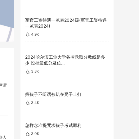
军官工资待遇一览表2024级(军官工资待遇
一览表2024)
4.9K
2024哈尔滨工业大学各省录取分数线是多
少 投档最低分及位…
3.8K
申请
熊孩子不听话被趴在凳子上打
3.4K
怎样念准提咒求孩子考试顺利
3.0K
些人