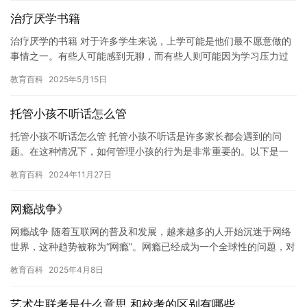
治疗厌学书籍
治疗厌学的书籍 对于许多学生来说，上学可能是他们最不愿意做的
事情之一。有些人可能感到无聊，而有些人则可能因为学习压力过
大而感到沮丧和无助。但是，如果学生发现自己正在失去对学习的
教育百科
2025年5月15日
兴趣…
托管小孩不听话怎么管
托管小孩不听话怎么管 托管小孩不听话是许多家长都会遇到的问
题。在这种情况下，如何管理小孩的行为是非常重要的。以下是一
些有用的建议，可以帮助您有效地处理这种情况。 1. 建立积极的
教育百科
2024年11月27日
沟…
网瘾战争》
网瘾战争 随着互联网的普及和发展，越来越多的人开始沉迷于网络
世界，这种趋势被称为“网瘾”。网瘾已经成为一个全球性的问题，对
人们的身心健康和生活质量造成了巨大的影响。 网瘾的根源在于…
教育百科
2025年4月8日
艺术生联考是什么意思 和校考的区别有哪些