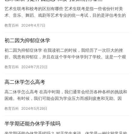
艺术生联考和校考的区别有哪些 艺术生联考是指一些省份针对美
术、音乐、舞蹈、戏剧等艺术专业的统一考试，目的是评估考生的
艺术水平和潜力，同时也是考生进入某个艺术院校或专业院校的前
教育百科
2024年4月7日
提条件…
初二因为抑郁症休学
初二因为抑郁症休学 在我读初二的时候，我经历了一次巨大的挫
折。我患有抑郁症，并且在这个学年中休学到了学校。这是一个艰
难的决定，但是我认为这是为了我和我的家庭更好的未来。 抑郁症
教育百科
2024年7月23日
是一…
高二休学怎么高考
高二休学怎么高考 在高中时期，我们通常会经历各种各样的挑战和
困难。有时候，我们可能会因为学业压力而感到疲惫和无助。因
此，有些人会选择休学一段时间来缓解自己的压力，更好地面对学
教育百科
2024年5月29日
业。对…
半学期还能办休学手续吗
半学期还能办休学手续吗？ 对于学生来说，休学是一种比较常见的