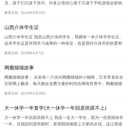
员，孩子们沉迷于其中。许多父母担心孩子沉迷于手机游戏会影响
他们的学习和成长，但如果孩子真的沉迷于手机游戏，以下是一些
教育百科
2024年8月15日
可能…
山西介休学生证
山西介休学生证 我是山西介休的学生，我拥有一本介休市学生证。
这本学生证是对我学习成果的一种肯定，也是我对介休市的热爱和
自豪。 我这本学生证上包含了我学习的所有信息，包括我的姓名，
教育百科
2026年4月7日
学…
网瘾猫猫故事
网瘾猫猫故事： 从前有一只名叫网瘾猫猫的小猫咪，它非常喜欢在
互联网上畅游，每天都会花费大量的时间在网络世界中。网瘾猫猫
非常善于网络社交，它喜欢和网络上的朋友们聊天、玩游戏、看电
教育百科
2025年4月28日
影等…
大一休学一年复学(大一休学一年回原班跟不上)
大一休学一年回原班跟不上 我是一名大一学生，因为一些原因休学
一年。当我回到原班级时，发现我很难跟上大家的步伐，这让我感