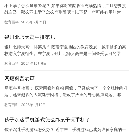
不上学了怎么当刑警呢？ 如果你对警察职业充满热情，并且想要挑
战自己，那么不上学了怎么当刑警呢？以下是一些可能有用的建
议。 首先，你需要通过公务员考试。这是成为刑警的最基本的途
教育百科
2025年2月21日
径。你…
银川北师大高中排第几
银川北师大高中排第几？ 随着宁夏地区的教育发展，越来越多的高
校进入宁夏招生。在宁夏，银川北师大高中是一间备受认可的学
校，其排名也备受关注。那么，银川北师大高中排第几呢？ 根据
教育百科
2024年12月6日
202…
网瘾科普动画
网瘾科普动画： 探索网瘾的真相 网瘾，已经成为了一个全球性的问
题，越来越多的人沉迷于网络，造成了严重的身心健康问题。那
么，网瘾是什么？它为什么会发生？我们应该如何预防和治疗？下
教育百科
2026年1月12日
面，…
孩子沉迷手机游戏怎么办孩子玩手机了
孩子沉迷手机游戏怎么办？ 近年来，手机游戏已成为许多家庭的一