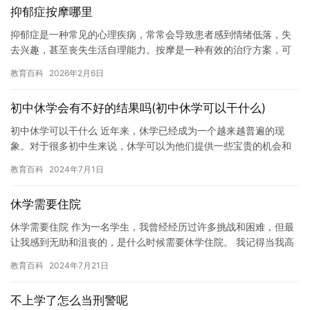
抑郁症按摩哪里
抑郁症是一种常见的心理疾病，常常会导致患者感到情绪低落，失
去兴趣，甚至丧失生活自理能力。按摩是一种有效的治疗方案，可
以帮助患者缓解症状，提高生活质量。 按摩可以刺激人体的穴位，
教育百科
2026年2月6日
促进…
初中休学会有不好的结果吗(初中休学可以干什么)
初中休学可以干什么 近年来，休学已经成为一个越来越普遍的现
象。对于很多初中生来说，休学可以为他们提供一些宝贵的机会和
经历。在本文中，我们将探讨初中休学可以干什么，以及为什么这
教育百科
2024年7月1日
是一个…
休学需要住院
休学需要住院 作为一名学生，我曾经经历过许多挑战和困难，但最
让我感到无助和沮丧的，是什么时候需要休学住院。 我记得当我高
中时，我得了严重的感冒，引发了严重的肺炎，最终导致我不得不
教育百科
2024年7月21日
住…
不上学了怎么当刑警呢