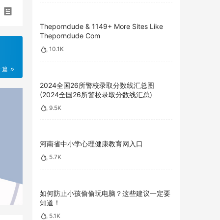
Theporndude & 1149+ More Sites Like
Theporndude Com
10.1K
一篇
2024全国26所警校录取分数线汇总图
(2024全国26所警校录取分数线汇总)
9.5K
河南省中小学心理健康教育网入口
5.7K
如何防止小孩偷偷玩电脑？这些建议一定要
知道！
5.1K