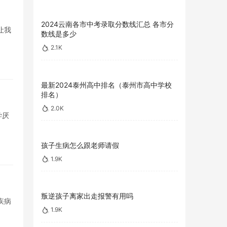
2024云南各市中考录取分数线汇总 各市分
让我
数线是多少
2.1K
最新2024泰州高中排名（泰州市高中学校
排名）
2.0K
学厌
孩子生病怎么跟老师请假
1.9K
叛逆孩子离家出走报警有用吗
疾病
1.9K