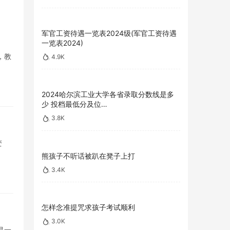
军官工资待遇一览表2024级(军官工资待遇
一览表2024)
，教
4.9K
2024哈尔滨工业大学各省录取分数线是多
少 投档最低分及位…
3.8K
变
熊孩子不听话被趴在凳子上打
3.4K
怎样念准提咒求孩子考试顺利
3.0K
是一