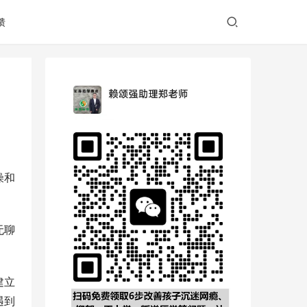
馈
燥和
无聊
建立
遇到