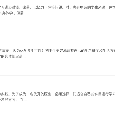
学习进步缓慢、疲劳、记忆力下降等问题。对于患有甲减的学生来说，休
以办休学，但需…
常重要，因为休学复学可以让初中生更好地调整自己的学习进度和生活方
学的具体规定是…
和实践。为了成为一名优秀的医生，必须选择一门适合自己的科目进行学
发展方向。 在…