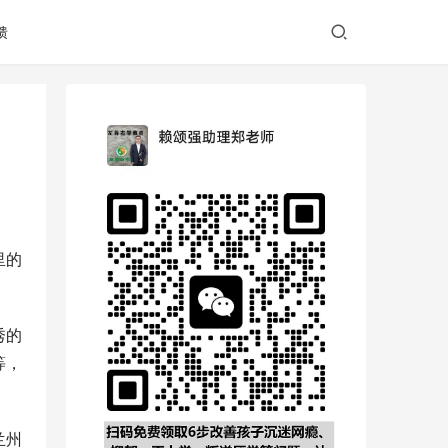
馈
里的
秀的
等，
兰州