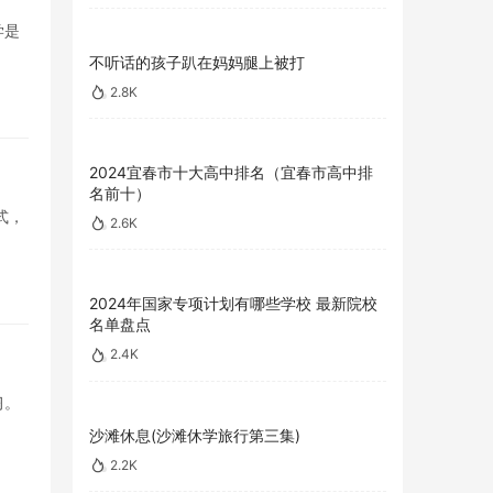
学是
不听话的孩子趴在妈妈腿上被打
2.8K
2024宜春市十大高中排名（宜春市高中排
名前十）
式，
2.6K
2024年国家专项计划有哪些学校 最新院校
名单盘点
2.4K
习。
沙滩休息(沙滩休学旅行第三集)
2.2K