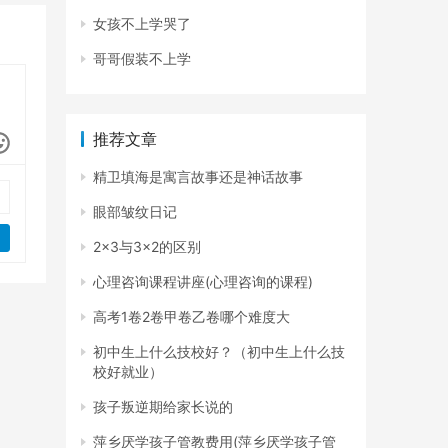
女孩不上学哭了
哥哥假装不上学
推荐文章
精卫填海是寓言故事还是神话故事
眼部皱纹日记
2×3与3×2的区别
心理咨询课程讲座(心理咨询的课程)
高考1卷2卷甲卷乙卷哪个难度大
初中生上什么技校好？（初中生上什么技
校好就业）
孩子叛逆期给家长说的
萍乡厌学孩子管教费用(萍乡厌学孩子管