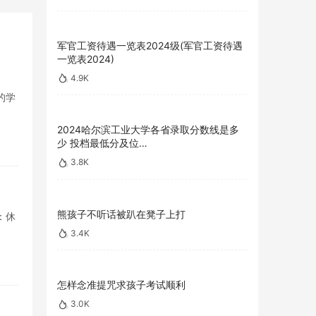
军官工资待遇一览表2024级(军官工资待遇
一览表2024)
4.9K
的学
2024哈尔滨工业大学各省录取分数线是多
少 投档最低分及位…
3.8K
熊孩子不听话被趴在凳子上打
：休
3.4K
怎样念准提咒求孩子考试顺利
3.0K