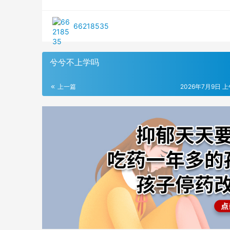
66218535
兮兮不上学吗
上一篇
2026年7月9日 上