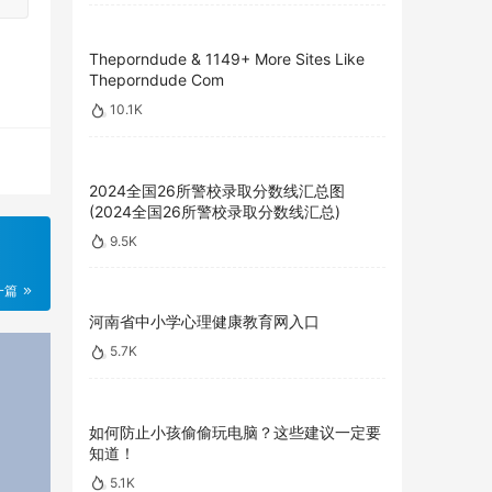
Theporndude & 1149+ More Sites Like
Theporndude Com
10.1K
2024全国26所警校录取分数线汇总图
(2024全国26所警校录取分数线汇总)
9.5K
一篇
河南省中小学心理健康教育网入口
5.7K
如何防止小孩偷偷玩电脑？这些建议一定要
知道！
5.1K