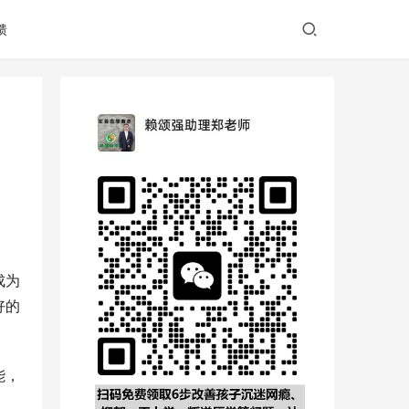
馈
成为
好的
能，