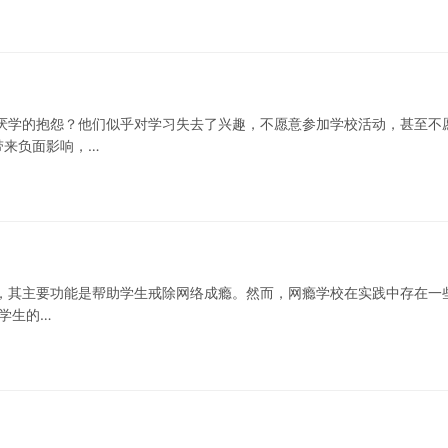
厌学的抱怨？他们似乎对学习失去了兴趣，不愿意参加学校活动，甚至不
带来负面影响，…
，其主要功能是帮助学生戒除网络成瘾。然而，网瘾学校在实践中存在一
对学生的…