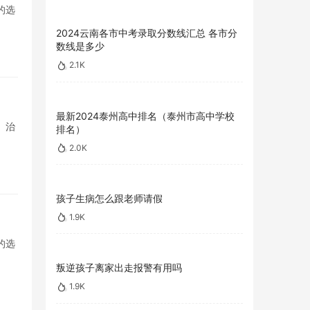
的选
2024云南各市中考录取分数线汇总 各市分
数线是多少
2.1K
最新2024泰州高中排名（泰州市高中学校
、治
排名）
2.0K
孩子生病怎么跟老师请假
1.9K
的选
叛逆孩子离家出走报警有用吗
1.9K