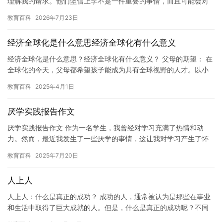
理解我的请求。他们坚信上学不是一件重要的事情，而且可能会对
我的未来产生负面影响。因此，我从未真正参加过学校的课程。 直
教育百科
2026年7月23日
到…
经济全球化是什么意思经济全球化有什么意义
经济全球化是什么意思？经济全球化有什么意义？ 父母的期望： 在
全球化的今天，父母都希望孩子能成为具有全球视野的人才。以小
明为例，虽然是个成绩优秀的孩子，但父母发现他对国际新闻和经
教育百科
2025年4月1日
济…
厌学实践报告作文
厌学实践报告作文 作为一名学生，我曾经对学习充满了热情和动
力。然而，最近我发生了一些厌学的事情，这让我对学习产生了怀
疑和消极的态度。经过实践，我意识到厌学是一个严重的问题，需
教育百科
2025年7月20日
要认真…
人上人
人上人：什么是真正的成功？ 成功的人，通常被认为是那些在事业
和生活中取得了巨大成就的人。但是，什么是真正的成功呢？不同
的人有不同的答案，但是有一些共同点。 真正的成功应该是关于价