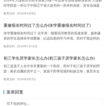
2024年大连财经学院学费多少钱一年及各专业收费标准查询 大连财
经学院是一所位于中国辽宁省大连市的一所本科高校，其专业涵盖
金融、会计、市场营销、财务管理、经济、贸易、管理等各个领域…
教育百科
2024年4月6日
重修报名时间过了怎么办(休学重修报名时间过了)
休学重修报名时间过了 近年来，随着高等教育的迅速发展，越来越
多的学生选择休学或重修，以适应新的学习环境。而对于我这样的
学生来说，休学重修更是一件令人头大的事情。 自从我决定休学以
教育百科
2024年7月14日
来…
初三学生厌学家长怎么办(初三孩子厌学家长怎么办)
初三是孩子人生中非常重要的一个阶段，而对于初三孩子厌学的問
題，家长也屬於其中之一。當孩子對學習感到枯燥乏味，甚至失去
興趣時，作為家长的嗎？是否曾經試過向孩子解釋學習的重要性，
教育百科
2024年9月3日
或者向…
发表回复