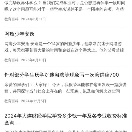
做完毕设再休学么？ 当我们完成学业时，是否想过再休学一段时间
呢？这个问题可能对于一些学生来说并不是一个陌生的选项。有些
人可能会选择休学一段时间来放松自己，调整自己的状态，重新投
教育百科
2024年6月11日
入到…
网瘾少年安逸
网瘾少年安逸 安逸是一个14岁的网瘾少年，他常常沉迷于网络游
戏，每天都要花费大量的时间和金钱在这个游戏上。他的父母曾经
试图让他戒掉网瘾，但每次都失败了。 安逸的学习成绩一直很差，
教育百科
2025年6月10日
他…
针对部分学生厌学沉迷游戏等现象写一次演讲稿700
亲爱的同学们： 大家好！ 今天，我很荣幸能够在这里发表一篇演讲
稿，共同探讨当前社会上存在的一些现象，以及如何解决这些问
题。 近年来，随着互联网的普及，我们越来越容易接触到各种信息
教育百科
2024年12月5日
和…
2024年大连财经学院学费多少钱一年及各专业收费标准
查询 …