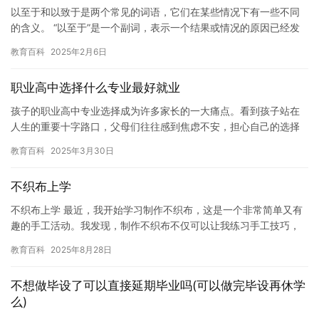
以至于和以致于是两个常见的词语，它们在某些情况下有一些不同
的含义。 “以至于”是一个副词，表示一个结果或情况的原因已经发
生，并且已经影响到了结果或情况。例如：他考试得了零分，以至
教育百科
2025年2月6日
于…
职业高中选择什么专业最好就业
孩子的职业高中专业选择成为许多家长的一大痛点。看到孩子站在
人生的重要十字路口，父母们往往感到焦虑不安，担心自己的选择
会影响孩子的未来。他们不确定哪些专业真正适合孩子的发展方
教育百科
2025年3月30日
向，也不…
不织布上学
不织布上学 最近，我开始学习制作不织布，这是一个非常简单又有
趣的手工活动。我发现，制作不织布不仅可以让我练习手工技巧，
还可以让我更好地了解自然和宇宙的奥秘。 在制作不织布的过程
教育百科
2025年8月28日
中，…
不想做毕设了可以直接延期毕业吗(可以做完毕设再休学
么)