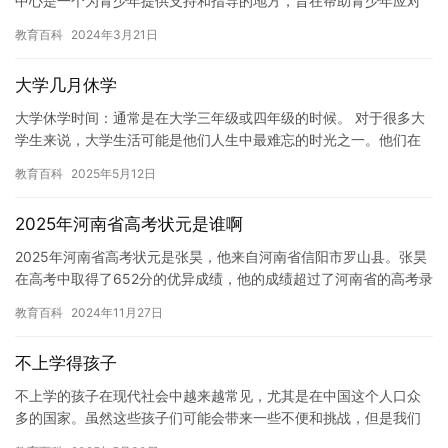
中心是一个为青少年提供支持和指导的地方，旨在帮助青少年应对
他们在成长过程中所面临的挑战。随着社会的不断发展，青少年问
教育百科
2024年3月21日
题…
大学几月休学
大学休学时间：通常是在大学三年级或四年级的时候。 对于很多大
学生来说，大学生活可能是他们人生中最难忘的时光之一。他们在
这里学习，探索自己的兴趣爱好，结交新朋友，并为未来的职业道
教育百科
2025年5月12日
路打…
2025年河南省高考状元是谁啊
2025年河南省高考状元是张昊，他来自河南省信阳市罗山县。张昊
在高考中取得了652分的优异成绩，他的成绩超过了河南省的高考录
取分数线。 张昊在高考中表现出色，他在语文、数学、英语和…
教育百科
2024年11月27日
不上学得孩子
不上学的孩子在现代社会中越来越常见，尤其是在中国这个人口众
多的国家。虽然这些孩子们可能会带来一些不便和挑战，但是我们
也应该为他们提供支持和帮助，让他们能够发挥自己的潜力，实现